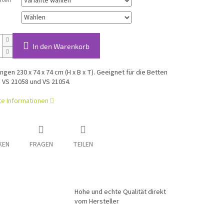
nten
In den Warenkorb
en 230 x 74 x 74 cm (H x B x T). Geeignet für die Betten
 VS 21058 und VS 21054.
rte Informationen
KEN
FRAGEN
TEILEN
Hohe und echte Qualität direkt
vom Hersteller