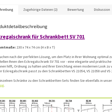
hreibung
Zugehörige Dateien (2)
Bewertung
Diskussion
duktdetailbeschreibung
regalschrank für Schrankbett SV 701
amtmaße:
230 x 74 x 74 cm (H x B x T)
suchen nach der perfekten Lösung, um den Platz in Ihrer Wohnung optimal z
stellen Ihnen den Eckregalschrank SV 701 vor - eine elegante und praktische
hnen hilft, Ordnung zu halten und Ihrer Einrichtung einen modernen Look zu 
er Eckregalschrank passt zu den Schrankbetten VS 21054, VS 21058 und VS 
einzelnen Schränke zu den Schrankbetten-Sets finden Sie ebenfalls in uns
log
.