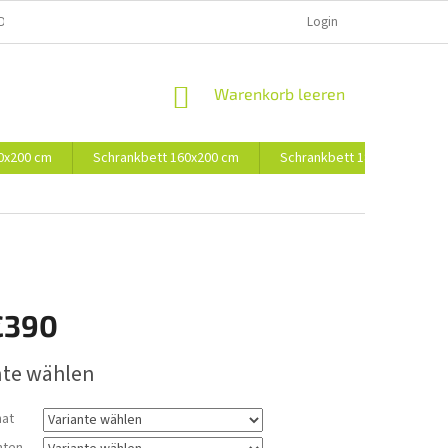
D UND BEZAHLUNG
Login
WARENKORB
Warenkorb leeren
0x200 cm
Schrankbett 160x200 cm
Schrankbett 180x200 cm
€390
preis:
nte wählen
nat