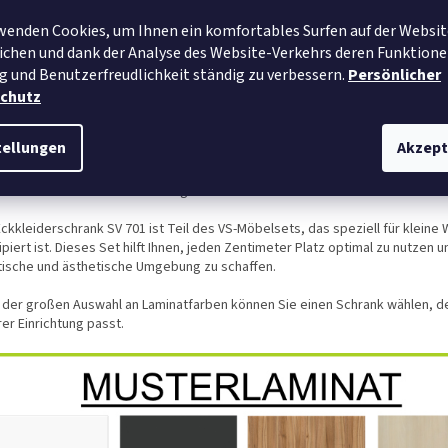
et und den ästhetischen Gesamteindruck des Schranks erhöht.
wenden Cookies, um Ihnen ein komfortables Surfen auf der Websit
nneren des Schranks befinden sich verstellbare Einlegeböden, die je nach B
chen und dank der Analyse des Website-Verkehrs deren Funktione
ach nach oben oder unten verschoben werden können. Ganz gleich, ob Sie 
g und Benutzerfreudlichkeit ständig zu verbessern.
Persönlicher
hirr oder Dekorationen aufbewahren möchten, der SV 701 bietet Ihnen die 
ilität.
chutz
Schrank verfügt über Volltüren mit modernen Griffen, die dem gesamten M
tellungen
Akzept
n edlen Look verleihen. Mit seinem schlichten und eleganten Design fügt sic
nk SV 701 perfekt in jede Einrichtung ein, ganz gleich, ob Ihr Zuhause in ei
nen oder klassischen Stil eingerichtet ist.
Eckkleiderschrank SV 701 ist Teil des VS-Möbelsets, das speziell für klein
piert ist. Dieses Set hilft Ihnen, jeden Zentimeter Platz optimal zu nutzen u
tische und ästhetische Umgebung zu schaffen.
 der großen Auswahl an Laminatfarben können Sie einen Schrank wählen, d
rer Einrichtung passt.