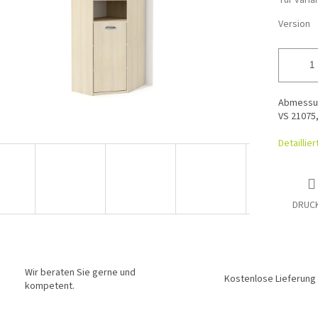
Tür varia
Version
Abmessung
VS 21075,
Detaillie
DRUC
Wir beraten Sie gerne und
Kostenlose Lieferung
kompetent.