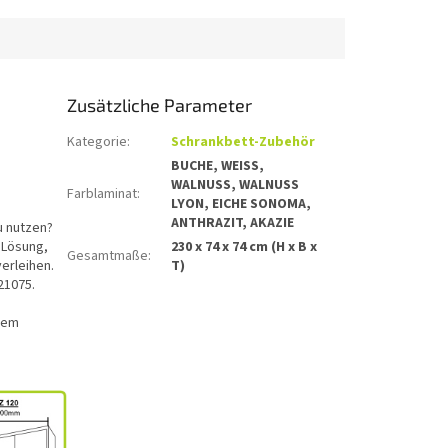
Zusätzliche Parameter
Kategorie
:
Schrankbett-Zubehör
BUCHE, WEISS,
WALNUSS, WALNUSS
Farblaminat
:
LYON, EICHE SONOMA,
ANTHRAZIT, AKAZIE
u nutzen?
 Lösung,
230 x 74 x 74 cm (H x B x
Gesamtmaße
:
verleihen.
T)
21075.
erem