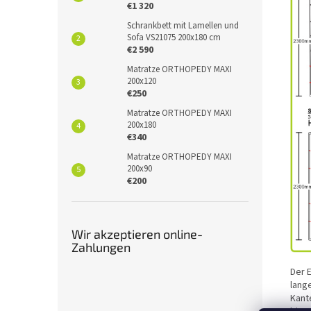
€1 320
Schrankbett mit Lamellen und
Sofa VS21075 200x180 cm
€2 590
Matratze ORTHOPEDY MAXI
200x120
€250
Matratze ORTHOPEDY MAXI
200x180
€340
Matratze ORTHOPEDY MAXI
200x90
€200
Wir akzeptieren online-
Zahlungen
Der 
lang
Kant