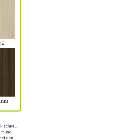
k schnell
ort und
bei den