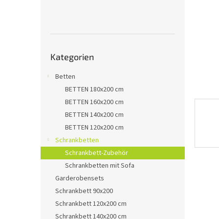
e
Kategorien
Kategorien
überspringen
Betten
BETTEN 180x200 cm
BETTEN 160x200 cm
BETTEN 140x200 cm
BETTEN 120x200 cm
Schrankbetten
Schrankbett-Zubehör
Schrankbetten mit Sofa
Garderobensets
Schrankbett 90x200
Schrankbett 120x200 cm
Schrankbett 140x200 cm