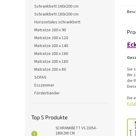
Schrankbett 160x200 cm
Besc
Schrankbett 180x200 cm
Horizontales schrankbett
Matratze 200 x 90
Pro
Matratze 200 x 120
Eck
Matratze 200 x 140
Matratze 200 x 160
Ges
Matratze 200 x 180
Sie 
Matratze 200 x 80
Wir 
SOFAS
die I
Esszimmer
Dies
Förderbänder
Die 
Kata
Top 5 Produkte
SCHRANKBETT VS 21054 -
180X200 CM