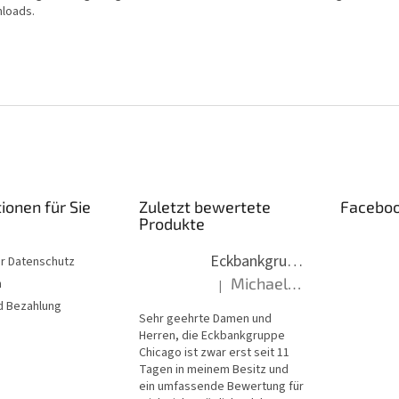
loads.
ionen für Sie
Zuletzt bewertete
Facebo
Produkte
Eckbankgruppe Chicago 13-16 (Tische Chicago)
er Datenschutz
Michael, Hantzsch
n
|
Die Produktbewertung beträgt 5 vo
d Bezahlung
Sehr geehrte Damen und
Herren, die Eckbankgruppe
Chicago ist zwar erst seit 11
Tagen in meinem Besitz und
ein umfassende Bewertung für