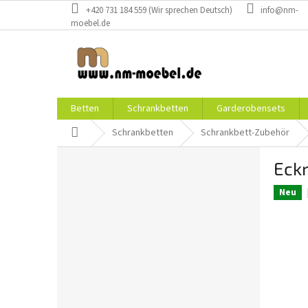
Zum
+420 731 184 559 (Wir sprechen Deutsch)
info@nm-
Inhalt
moebel.de
springen
Betten
Schrankbetten
Garderobensets
Startseite
Schrankbetten
Schrankbett-Zubehör
S
Eckr
e
i
Neu
t
e
n
l
e
i
s
t