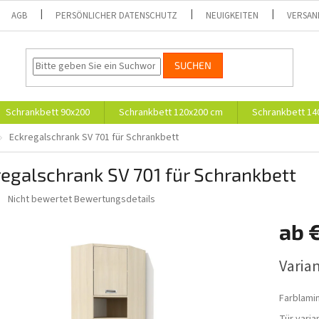
AGB
PERSÖNLICHER DATENSCHUTZ
NEUIGKEITEN
VERSAN
SUCHEN
Schrankbett 90x200
Schrankbett 120x200 cm
Schrankbett 14
Eckregalschrank SV 701 für Schrankbett
egalschrank SV 701 für Schrankbett
Die
Nicht bewertet
Bewertungsdetails
durchschnittliche
Produktbewertung
ab
ist
0,0
Verkaufs
Varia
von
5
Sternen.
Farblami