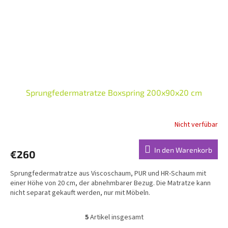
Sprungfedermatratze Boxspring 200x90x20 cm
Nicht verfübar
In den Warenkorb
€260
Sprungfedermatratze aus Viscoschaum, PUR und HR-Schaum mit
einer Höhe von 20 cm, der abnehmbarer Bezug. Die Matratze kann
nicht separat gekauft werden, nur mit Möbeln.
5
Artikel insgesamt
S