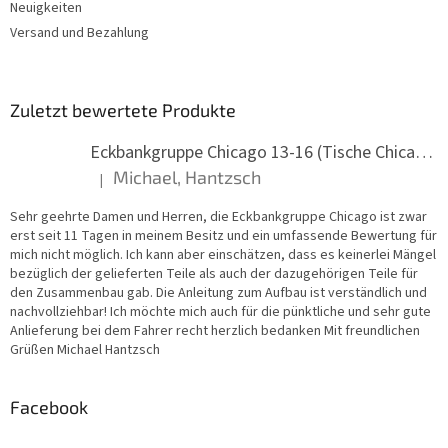
e
Neuigkeiten
Versand und Bezahlung
Zuletzt bewertete Produkte
Eckbankgruppe Chicago 13-16 (Tische Chicago)
Michael, Hantzsch
|
Die Produktbewertung beträgt 5 von 5 Sternen.
Sehr geehrte Damen und Herren, die Eckbankgruppe Chicago ist zwar
erst seit 11 Tagen in meinem Besitz und ein umfassende Bewertung für
mich nicht möglich. Ich kann aber einschätzen, dass es keinerlei Mängel
bezüglich der gelieferten Teile als auch der dazugehörigen Teile für
den Zusammenbau gab. Die Anleitung zum Aufbau ist verständlich und
nachvollziehbar! Ich möchte mich auch für die pünktliche und sehr gute
Anlieferung bei dem Fahrer recht herzlich bedanken Mit freundlichen
Grüßen Michael Hantzsch
Facebook