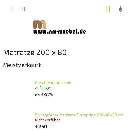
Zum
WARE
Inhalt
springen
Matratze 200 x 80
Meistverkauft
Geschenkgutschein
Auf Lager
€475
ab
Sprungfedermatratze Boxspring 200x90x20 cm
Nicht verfübar
€260