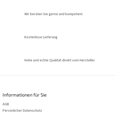
t
e
u
Wir beraten Sie gerne und kompetent.
e
r
e
l
e
Kostenlose Lieferung
m
e
n
t
e
Hohe und echte Qualität direkt vom Hersteller
d
e
r
F
L
u
i
ß
s
t
z
Informationen für Sie
e
e
AGB
i
Persönlicher Datenschutz
l