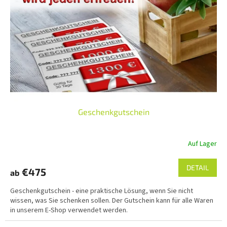
d
u
e
n
r
g
P
r
o
d
u
k
t
Geschenkgutschein
e
Auf Lager
DETAIL
€475
ab
Geschenkgutschein - eine praktische Lösung, wenn Sie nicht
wissen, was Sie schenken sollen. Der Gutschein kann für alle Waren
in unserem E-Shop verwendet werden.