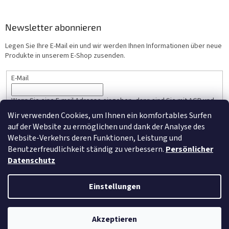
Newsletter abonnieren
Legen Sie Ihre E-Mail ein und wir werden Ihnen Informationen über neue
Produkte in unserem E-Shop zusenden.
E-Mail
Wenn Sie eine E-mail Adresse eingeben, dann sind Sie mit AGB und
Persönlicher Datenschutz einverstanden.
Wir verwenden Cookies, um Ihnen ein komfortables Surfen
auf der Website zu ermöglichen und dank der Analyse des
ANMELDEN
Website-Verkehrs deren Funktionen, Leistung und
Benutzerfreudlichkeit ständig zu verbessern.
Persönlicher
Datenschutz
Erstellt von Shoptet
Einstellungen
Copyright 2026
NM-Moebel.de
. Alle Rechte vorbehalten.
Cookie-
Akzeptieren
Einstellungen ändern