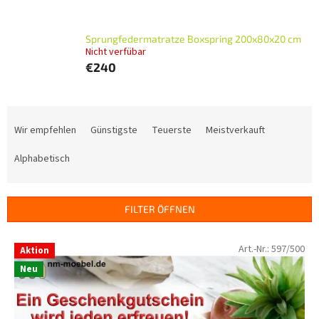
Sprungfedermatratze Boxspring 200x80x20 cm
Nicht verfübar
€240
P
r
Wir empfehlen
Günstigste
Teuerste
Meistverkauft
o
d
Alphabetisch
u
k
t
FILTER ÖFFNEN
s
o
L
Art.-Nr.:
597/500
Aktion
r
i
t
Neu
s
i
t
e
e
r