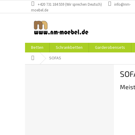
Zum
+420 731 184 559 (Wir sprechen Deutsch)
info@nm-
Inhalt
moebel.de
springen
Betten
Schrankbetten
Garderobensets
Startseite
SOFAS
S
SOF
e
i
Meist
t
e
n
l
e
i
s
t