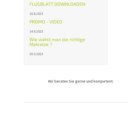
FLUGBLATT DOWNLOADEN
16.6.2023
PROMO - VIDEO
14.6.2023
Wie wählt man die richtige
Matratze ?
30.5.2023
Wir beraten Sie gerne und kompetent.
F
u
ß
z