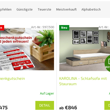
mpfehlen
Günstigste
Teuerste
Meistverkauft
Alphabetisch
Art.-Nr.:
597/500
Art.-Nr.:
on
Neu
KO
henkgutschein
KAROLINA - Schlafsofa mit
Stauraum
Auf Lager
DETAIL
475
€846
ab