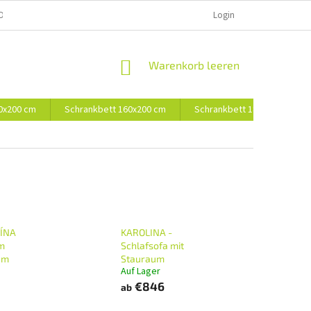
D UND BEZAHLUNG
Login
WARENKORB
Warenkorb leeren
0x200 cm
Schrankbett 160x200 cm
Schrankbett 180x200 cm
LÍNA
KAROLINA -
m
Schlafsofa mit
um
Stauraum
Auf Lager
€846
ab