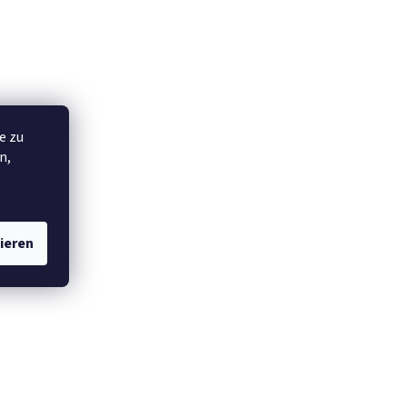
e zu
n,
ieren