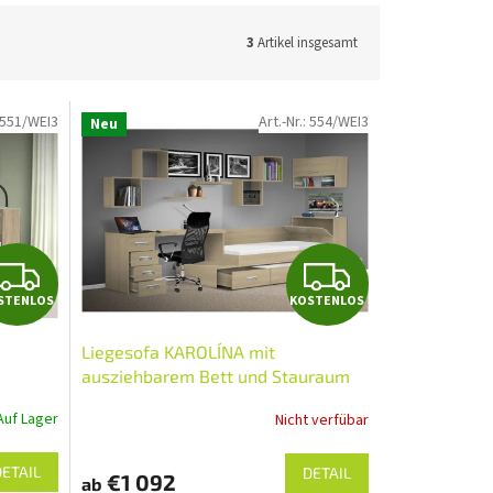
3
Artikel insgesamt
551/WEI3
Art.-Nr.:
554/WEI3
Neu
K
K
STENLOS
KOSTENLOS
O
O
Liegesofa KAROLÍNA mit
S
S
ausziehbarem Bett und Stauraum
T
T
Auf Lager
Nicht verfübar
E
E
DETAIL
DETAIL
€1 092
ab