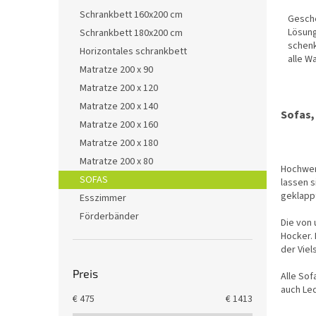
Schrankbett 160x200 cm
Gesche
Lösung
Schrankbett 180x200 cm
schenk
Horizontales schrankbett
alle W
Matratze 200 x 90
werde
Matratze 200 x 120
Matratze 200 x 140
Sofas,
Matratze 200 x 160
Matratze 200 x 180
Matratze 200 x 80
Hochwer
SOFAS
lassen s
geklappt
Esszimmer
Förderbänder
Die von
Hocker. 
der Viels
Preis
Alle So
auch Le
€
475
€
1413