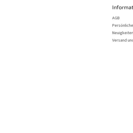
e
Informat
i
l
AGB
e
Persönlich
Neuigkeite
Versand un