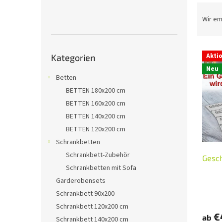
P
e
r
Wir e
o
d
Kategorien
L
u
Akti
Kategorien
überspringen
i
k
Neu
s
t
Betten
t
s
BETTEN 180x200 cm
e
o
BETTEN 160x200 cm
d
r
e
t
BETTEN 140x200 cm
r
i
BETTEN 120x200 cm
P
e
Schrankbetten
r
r
Schrankbett-Zubehör
Gesc
o
u
Schrankbetten mit Sofa
d
n
u
Garderobensets
g
k
Schrankbett 90x200
t
Schrankbett 120x200 cm
e
€
ab
Schrankbett 140x200 cm