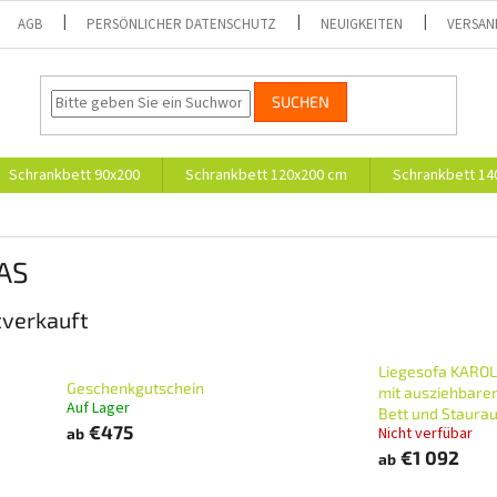
AGB
PERSÖNLICHER DATENSCHUTZ
NEUIGKEITEN
VERSAN
SUCHEN
Schrankbett 90x200
Schrankbett 120x200 cm
Schrankbett 14
AS
verkauft
Liegesofa KARO
Geschenkgutschein
mit ausziehbare
Auf Lager
Bett und Staura
€475
Nicht verfübar
ab
€1 092
ab