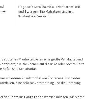
N
N
und
Liegesofa Karolína mit ausziehbarem Bett
L
L
oser
und Stauraum. Die Matratzen sind Inkl.
Kostenloser Versand.
O
O
S
S
gebotenen Produkte bieten eine große Variabilität und
onzipiert, d.h. sie können auf die linke oder rechte Seite
e Sofas sind Schlafsofas.
d verschiedene Zusatzmöbel wie Konferenz Tisch oder
aterialien, eine präzise Verarbeitung und die Betonung
bei der Bestellung angegeben werden müssen. Wir bieten