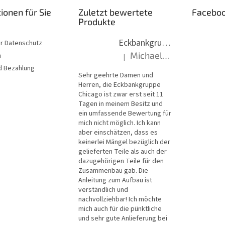
ionen für Sie
Zuletzt bewertete
Facebo
Produkte
Eckbankgruppe Chicago 13-16 (Tische Chicago)
er Datenschutz
Michael, Hantzsch
n
|
Die Produktbewertung beträgt 5 vo
d Bezahlung
Sehr geehrte Damen und
Herren, die Eckbankgruppe
Chicago ist zwar erst seit 11
Tagen in meinem Besitz und
ein umfassende Bewertung für
mich nicht möglich. Ich kann
aber einschätzen, dass es
keinerlei Mängel bezüglich der
gelieferten Teile als auch der
dazugehörigen Teile für den
Zusammenbau gab. Die
Anleitung zum Aufbau ist
verständlich und
nachvollziehbar! Ich möchte
mich auch für die pünktliche
und sehr gute Anlieferung bei