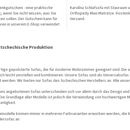
nkgutschein - eine praktische
Karolína Schlafsofa mit Stauraum 
, wenn Sie nicht wissen, was Sie
Orthopedy Maxi Matratze. Kostenl
en sollen. Der Gutschein kann für
Versand.
aren in unserem E-Shop verwendet
n.
S
t
 tschechische Produktion
e
u
e
r
tige gepolsterte Sofas, die für moderne Wohnzimmer geeignet sind. Die an
e
ich leicht umstellen und kombinieren. Unsere Sofas sind als Universalsofas k
l
 werden. Wir bieten nur Sofas des tschechischen Herstellers an. Alle unser
e
m
 uns angebotenen Sofas unterscheiden sich vor allem durch das Design un
e
Die Grundlage aller Modelle ist jedoch die Verwendung von hochwertigen M
n
eitigkeit.
t
e
famodelle können immer in mehreren Farbvarianten erworben werden, die 
d
dersofas an.
e
r