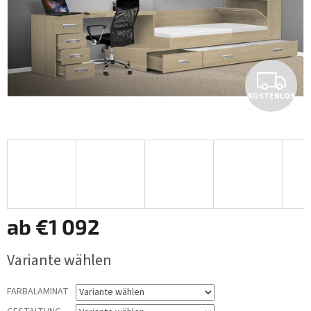
K
KOSTENLOS
O
S
T
E
N
ab
€1 092
L
Verkaufspreis:
Variante wählen
O
FARBALAMINAT