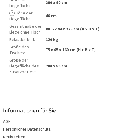
Größe der
200 x 90 cm
Liegefläche
:
?
Höhe der
46 cm
Liegefläche
:
Gesamtmaße der
88,5 x 94 x 276 cm (H x B x T)
Liege ohne Tisch
:
Belastbarkeit
:
120 kg
Größe des
75 x 65 x 160 cm (H x B x T)
Tisches
:
Größe der
Liegefläche des
200 x 80 cm
Zusatzbettes:
:
F
u
ß
z
Informationen für Sie
e
AGB
i
Persönlicher Datenschutz
l
e
Neuigkeiten