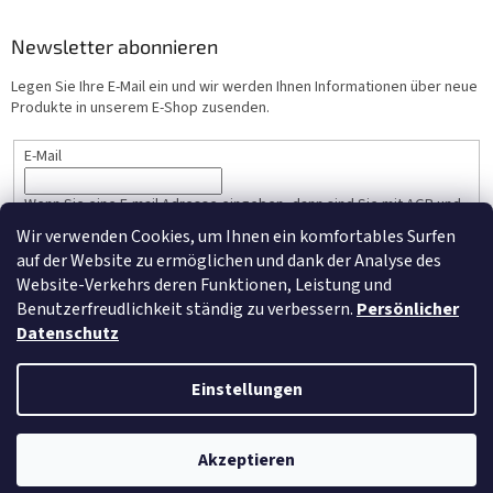
Newsletter abonnieren
Legen Sie Ihre E-Mail ein und wir werden Ihnen Informationen über neue
Produkte in unserem E-Shop zusenden.
E-Mail
Wenn Sie eine E-mail Adresse eingeben, dann sind Sie mit AGB und
Persönlicher Datenschutz einverstanden.
Wir verwenden Cookies, um Ihnen ein komfortables Surfen
auf der Website zu ermöglichen und dank der Analyse des
ANMELDEN
Website-Verkehrs deren Funktionen, Leistung und
Benutzerfreudlichkeit ständig zu verbessern.
Persönlicher
Datenschutz
Erstellt von Shoptet
Einstellungen
Copyright 2026
NM-Moebel.de
. Alle Rechte vorbehalten.
Cookie-
Akzeptieren
Einstellungen ändern