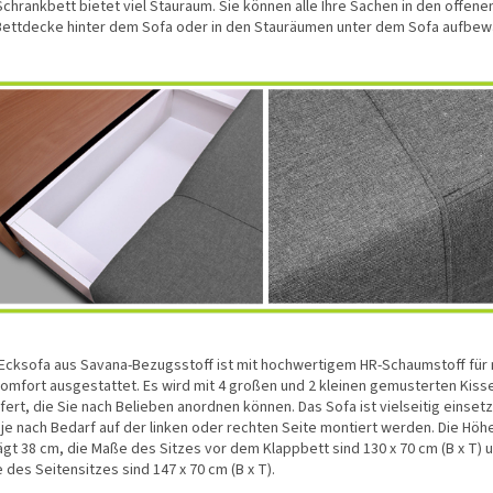
Schrankbett bietet viel Stauraum. Sie können alle Ihre Sachen in den offene
Bettdecke hinter dem Sofa oder in den Stauräumen unter dem Sofa aufbew
Ecksofa aus Savana-Bezugsstoff ist mit hochwertigem HR-Schaumstoff für
komfort ausgestattet. Es wird mit 4 großen und 2 kleinen gemusterten Kiss
fert, die Sie nach Belieben anordnen können. Das Sofa ist vielseitig einset
 je nach Bedarf auf der linken oder rechten Seite montiert werden. Die Höh
ägt 38 cm, die Maße des Sitzes vor dem Klappbett sind 130 x 70 cm (B x T) 
des Seitensitzes sind 147 x 70 cm (B x T).