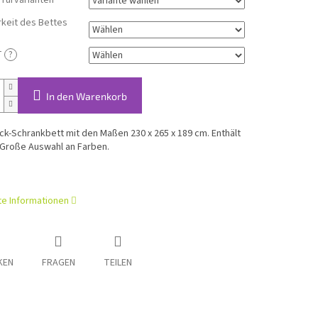
 Türvarianten
rkeit des Bettes
T
?
In den Warenkorb
-Schrankbett mit den Maßen 230 x 265 x 189 cm. Enthält
 Große Auswahl an Farben.
rte Informationen
KEN
FRAGEN
TEILEN