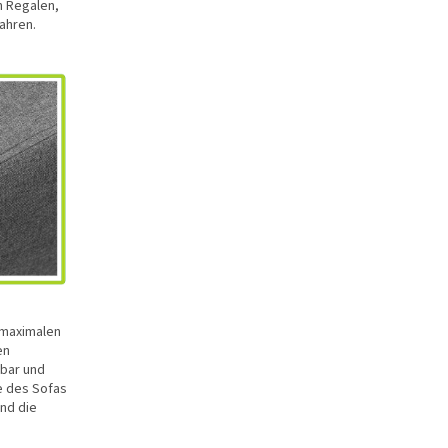
n Regalen,
ahren.
 maximalen
en
zbar und
e des Sofas
und die