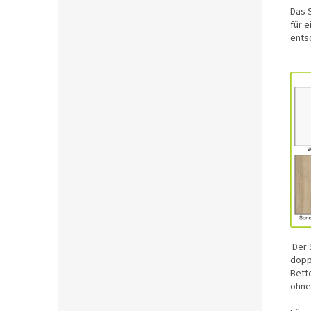
Das S
für 
ents
Der 
dopp
Bett
ohne 