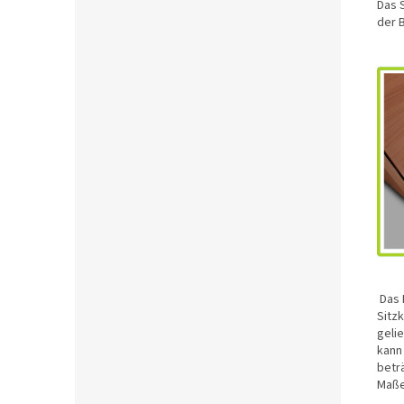
Das 
der 
Das 
Sitz
gelie
kann
betr
Maße 