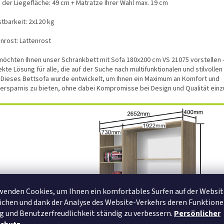
 der Liegefläche: 49 cm + Matratze Ihrer Wahl max. 19 cm
stbarkeit: 2x120 kg
nrost: Lattenrost
möchten Ihnen unser Schrankbett mit Sofa 180x200 cm VS 21075 vorstellen -
kte Lösung für alle, die auf der Suche nach multifunktionalen und stilvolle
. Dieses Bettsofa wurde entwickelt, um Ihnen ein Maximum an Komfort und
zersparnis zu bieten, ohne dabei Kompromisse bei Design und Qualität ein
wenden Cookies, um Ihnen ein komfortables Surfen auf der Websit
chen und dank der Analyse des Website-Verkehrs deren Funktione
g und Benutzerfreudlichkeit ständig zu verbessern.
Persönlicher