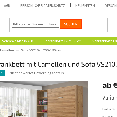
AGB
PERSÖNLICHER DATENSCHUTZ
NEUIGKEITEN
VERSAN
SUCHEN
Schrankbett 90x200
Schrankbett 120x200 cm
Schrankbett 14
 Lamellen und Sofa VS21075 200x180 cm
rankbett mit Lamellen und Sofa VS21
Die
Nicht bewertet
Bewertungsdetails
pp
durchschnittliche
Produktbewertung
ab
ist
0,0
Verkaufs
Varia
von
5
Sternen.
Farbe So