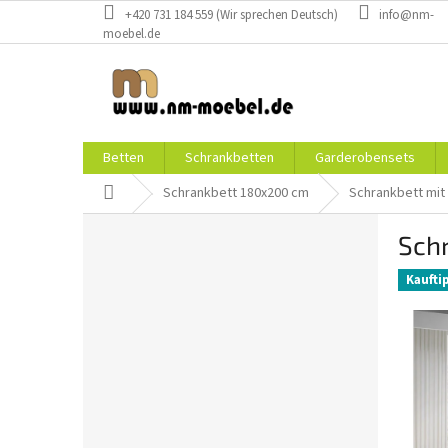
Zum
+420 731 184 559 (Wir sprechen Deutsch)
info@nm-
Inhalt
moebel.de
springen
Betten
Schrankbetten
Garderobensets
Startseite
Schrankbett 180x200 cm
Schrankbett mit
S
Sch
e
i
Kaufti
t
e
n
l
e
i
s
t