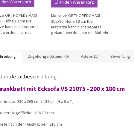
n den Warenkorb
In den Warenkorb
tze ORTHOPEDY MAXI
Matratze ORTHOPEDY MAXI
0, Höhe 19 cm Die
200x90, Höhe 19 cm Die
ze kann nicht separat
Matratze kann nicht separat
t werden, nur mit
gekauft werden, nur mit Möbeln
ln
hreibung
Zugehörige Dateien (6)
Videos (1)
Bewertung
duktdetailbeschreibung
rankbett mit Ecksofa VS 21075 - 200 x 180 cm
mtmaße: 230 x 265 cm x 189 cm (H x B x T)
e der Liegefläche: 180x200 cm
tiefe nach dem Ausklappen: 218 cm