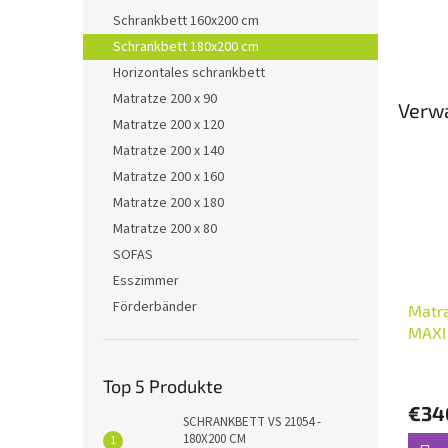
Schrankbett 160x200 cm
Schrankbett 180x200 cm
Horizontales schrankbett
Matratze 200 x 90
Verw
Matratze 200 x 120
Matratze 200 x 140
Matratze 200 x 160
Matratze 200 x 180
Matratze 200 x 80
SOFAS
Esszimmer
Förderbänder
Matr
MAXI
Top 5 Produkte
€34
SCHRANKBETT VS 21054 -
180X200 CM