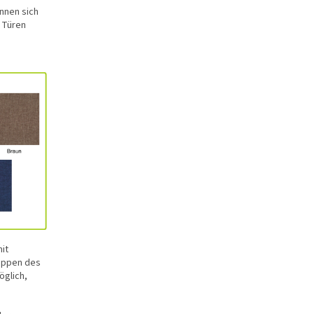
önnen sich
 Türen
it
Kippen des
öglich,