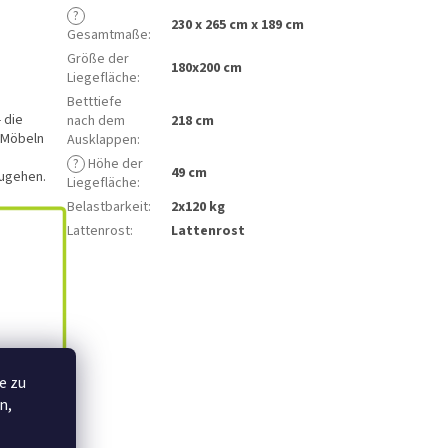
?
230 x 265 cm x 189 cm
Gesamtmaße
:
Größe der
180x200 cm
Liegefläche
:
Betttiefe
 die
nach dem
218 cm
n Möbeln
Ausklappen
:
?
Höhe der
49 cm
zugehen.
Liegefläche
:
Belastbarkeit
:
2x120 kg
Lattenrost
:
Lattenrost
e zu
n,