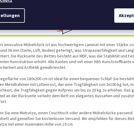
chutz
tellungen
Akzept
es innovative Möbelstück ist aus hochwertigem Laminat mit einer Stärke v
 und 36 mm (Seite, Loft, Boden) gefertigt, was Strapazierfähigkeit und Lang
tiert. Die Rückseite des Bettes besteht aus MDF, was die Stabilität und Fes
mten Konstruktion erhöht. Alle Kanten sind mit einer ABS-Kunststoffkante 
icherheit und Ästhetik gewährleistet.
Liegefläche von 180x200 cm ist ideal für einen bequemen Schlaf. Sie besteh
en Metallrahmen mit Lattenrost, der eine Tragfähigkeit von 2x100 kg hat, m
ichkeit, die Tragfähigkeit gegen Aufpreis um bis zu 20 kg zu erhöhen. Das 
teil an der Rückseite verleiht dem Bett ein elegantes Aussehen und zusätz
ort.
en Sie eine Matratze, einen Couchtisch oder andere Möbelstücke passend 
pbett und genießen Sie kostenlosen Versand. Wir empfehlen für dieses Bet
atze mit einer maximalen Höhe von 19 cm.