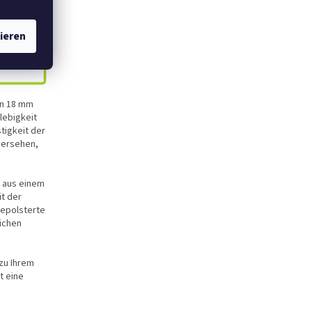
ieren
on 18 mm
lebigkeit
tigkeit der
versehen,
t aus einem
it der
gepolsterte
lichen
zu Ihrem
t eine