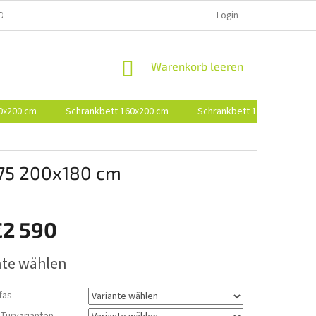
D UND BEZAHLUNG
Login
WARENKORB
Warenkorb leeren
0x200 cm
Schrankbett 160x200 cm
Schrankbett 180x200 cm
075 200x180 cm
€2 590
preis:
nte wählen
fas