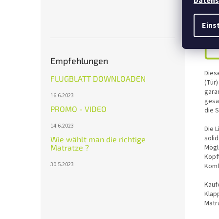
Datens
Eins
Empfehlungen
Dies
FLUGBLATT DOWNLOADEN
(Tür)
garan
16.6.2023
gesa
PROMO - VIDEO
die S
14.6.2023
Die 
solid
Wie wählt man die richtige
Mögl
Matratze ?
Kopf
30.5.2023
Komf
Kauf
Klap
Matr