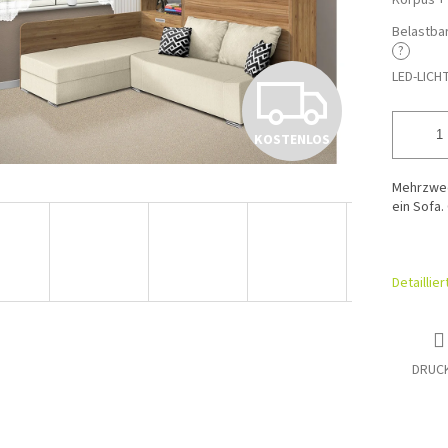
Korpus +
Belastba
?
K
LED-LICH
KOSTENLOS
O
Mehrzweck
ein Sofa.
S
Detaillie
T
E
DRUC