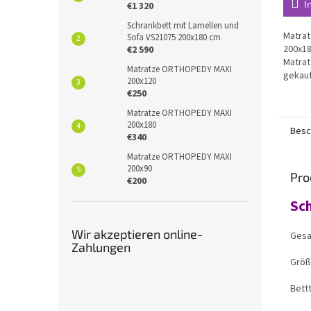
I
€1 320
Schrankbett mit Lamellen und
Matra
Sofa VS21075 200x180 cm
200x18
€2 590
Matrat
Matratze ORTHOPEDY MAXI
gekauf
200x120
Möbe
€250
Matratze ORTHOPEDY MAXI
200x180
Besc
€340
Matratze ORTHOPEDY MAXI
200x90
Pro
€200
Sch
Wir akzeptieren online-
Gesa
Zahlungen
Größ
Bett