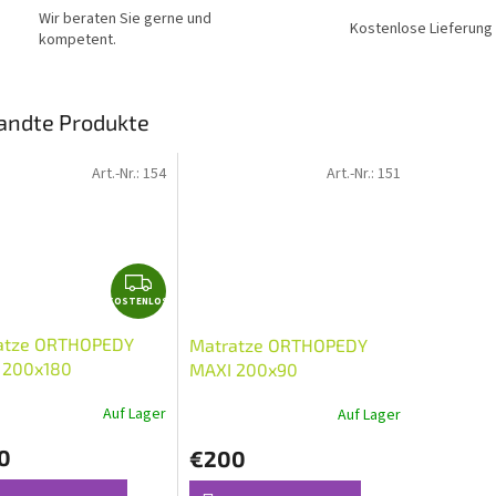
N
Wir beraten Sie gerne und
Kostenlose Lieferung
kompetent.
L
andte Produkte
O
Art.-Nr.:
154
Art.-Nr.:
151
S
K
KOSTENLOS
O
S
atze ORTHOPEDY
Matratze ORTHOPEDY
T
 200x180
MAXI 200x90
E
N
Auf Lager
Auf Lager
L
0
€200
O
S