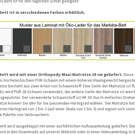
s Bett ist für den täglichen Schlaf geeignet.
Bett ist in verschiedenen Farben erhältlich.
Bett wird mit einer Orthopedy-Maxi-Matratze 19 cm geliefert.
Diese 
aus hochelastischem PUR-Schaum mit einem höheren Raumgewicht hergestell
atze besteht aus zwei Arten von Schaumstoff. Eine Seite der Matratze ist f
. Es wird PUR 28-Schaum verwendet, die andere Seite der Matratze ist weic
agepolster. Der verwendete Schaumstoff ist HR 30. Durch einfaches Drehe
atze können Sie den für Sie passenden Härtegrad wählen. Die Matratze hat
eren Härtegrad von 2 bis 3 (auf einer Skala von 1 bis 3) und eignet sich somi
te Palette von Verbrauchern.
ett wird ausgeklappt mit einer ausführlichen Aufbauanleitung geliefert. Di
auch in den Downloads auf unserer Website oder in einer Videoanleitung in d