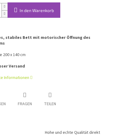
In den Warenkorb
, stabiles Bett mit motorischer Öffnung des
ms
e 200 x 140 cm
oser Versand
rte Informationen
KEN
FRAGEN
TEILEN
Hohe und echte Qualität direkt