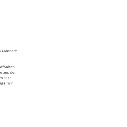
, 24 Monate
lefonisch
re aus dem
nen nach
age. Wir