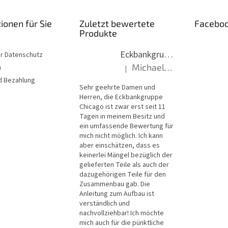
ionen für Sie
Zuletzt bewertete
Facebo
Produkte
Eckbankgruppe Chicago 13-16 (Tische Chicago)
er Datenschutz
Michael, Hantzsch
n
|
Die Produktbewertung beträgt 5 vo
d Bezahlung
Sehr geehrte Damen und
Herren, die Eckbankgruppe
Chicago ist zwar erst seit 11
Tagen in meinem Besitz und
ein umfassende Bewertung für
mich nicht möglich. Ich kann
aber einschätzen, dass es
keinerlei Mängel bezüglich der
gelieferten Teile als auch der
dazugehörigen Teile für den
Zusammenbau gab. Die
Anleitung zum Aufbau ist
verständlich und
nachvollziehbar! Ich möchte
mich auch für die pünktliche