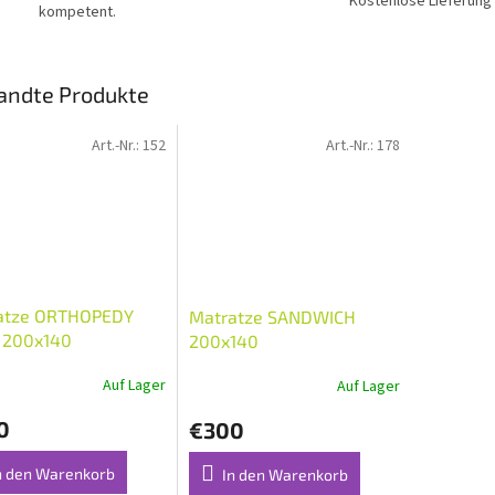
N
Kostenlose Lieferung
kompetent.
L
andte Produkte
O
Art.-Nr.:
152
Art.-Nr.:
178
S
atze ORTHOPEDY
Matratze SANDWICH
 200x140
200x140
Auf Lager
Auf Lager
0
€300
n den Warenkorb
In den Warenkorb