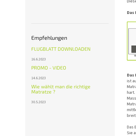
Diese
Das 
Empfehlungen
FLUGBLATT DOWNLOADEN
16.6.2023
PROMO - VIDEO
Das 
14.6.2023
ist 
Wie wählt man die richtige
Matr
Matratze ?
hart
Mass
30.5.2023
Matr
mittl
brei
Das B
Sie 