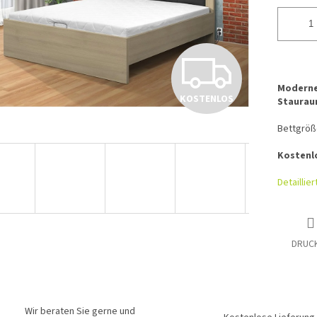
K
Modernes
KOSTENLOS
Staurau
O
Bettgröß
S
Kostenl
Detaillie
T
DRUC
E
Wir beraten Sie gerne und