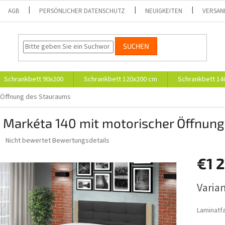
AGB
PERSÖNLICHER DATENSCHUTZ
NEUIGKEITEN
VERSAN
SUCHEN
Schrankbett 90x200
Schrankbett 120x200 cm
Schrankbett 14
r Öffnung des Stauraums
t Markéta 140 mit motorischer Öffnun
Die
Nicht bewertet
Bewertungsdetails
durchschnittliche
Produktbewertung
€1 
ist
0,0
Verkaufs
Varia
von
5
Sternen.
Laminatfa