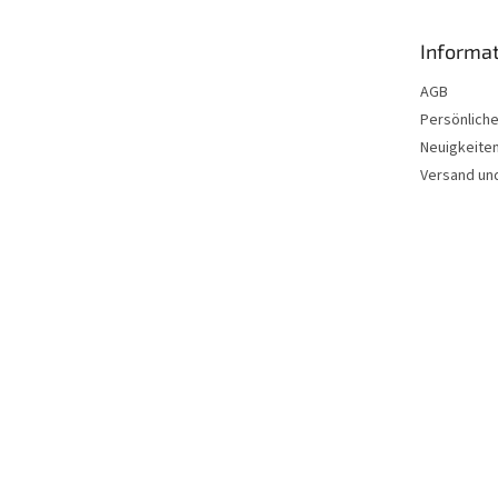
z
e
Informat
i
l
AGB
e
Persönlich
Neuigkeite
Versand un