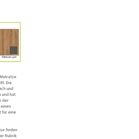
Matratze
t. Die
lach und
h und hat
n der
 einen
t für eine
ese finden
er Rubrik