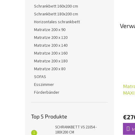
Schrankbett 160x200 cm
Schrankbett 180x200 cm
Horizontales schrankbett
Verw
Matratze 200 x 90
Matratze 200 x 120
Matratze 200 x 140
Matratze 200 x 160
Matratze 200 x 180
Matratze 200 x 80
SOFAS
Esszimmer
Matr
Förderbänder
MAXI
Top 5 Produkte
€27
SCHRANKBETT VS 21054 -
I
180X200 CM