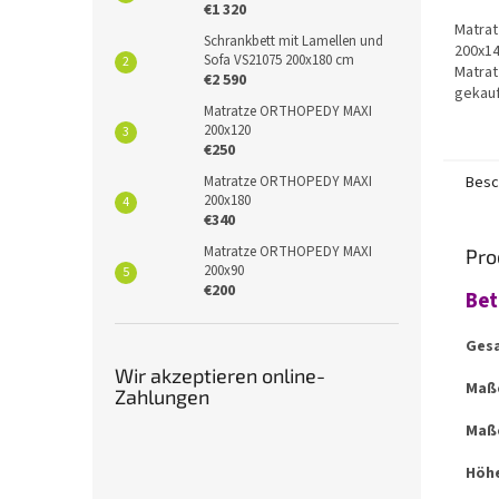
€1 320
Matra
Schrankbett mit Lamellen und
200x14
Sofa VS21075 200x180 cm
Matrat
€2 590
gekauf
Matratze ORTHOPEDY MAXI
Möb
200x120
€250
Besc
Matratze ORTHOPEDY MAXI
200x180
€340
Matratze ORTHOPEDY MAXI
Pro
200x90
€200
Bet
Ges
Wir akzeptieren online-
Maße
Zahlungen
Maße
Höhe