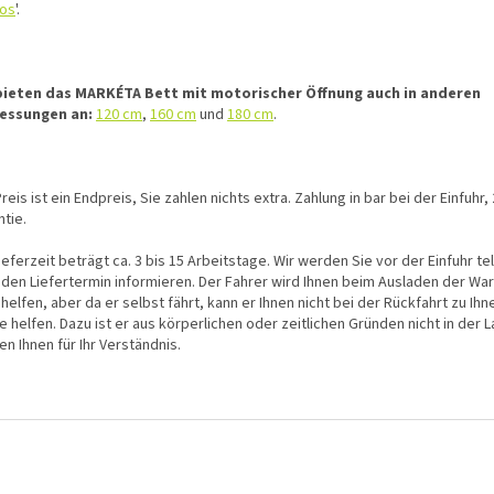
eos
'.
bieten das MARKÉTA Bett mit motorischer Öffnung auch in anderen
essungen an:
120 cm
,
160 cm
und
180 cm
.
reis ist ein Endpreis, Sie zahlen nichts extra. Zahlung in bar bei der Einfuhr
tie.
ieferzeit beträgt ca. 3 bis 15 Arbeitstage. Wir werden Sie vor der Einfuhr te
 den Liefertermin informieren. Der Fahrer wird Ihnen beim Ausladen der Wa
helfen, aber da er selbst fährt, kann er Ihnen nicht bei der Rückfahrt zu Ih
 helfen. Dazu ist er aus körperlichen oder zeitlichen Gründen nicht in der L
n Ihnen für Ihr Verständnis.