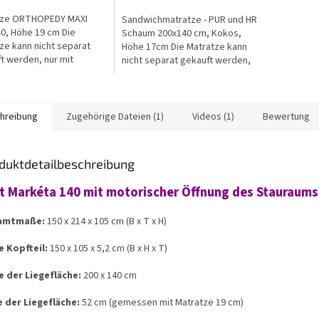
tze ORTHOPEDY MAXI
Sandwichmatratze - PUR und HR
0, Höhe 19 cm Die
Schaum 200x140 cm, Kokos,
ze kann nicht separat
Höhe 17cm Die Matratze kann
t werden, nur mit
nicht separat gekauft werden,
eln
nur mit Möbeln
hreibung
Zugehörige Dateien (1)
Videos (1)
Bewertung
duktdetailbeschreibung
t Markéta 140 mit motorischer Öffnung des Stauraums
amtmaße:
150 x 214 x 105 cm (B x T x H)
 Kopfteil:
150 x 105 x 5,2 cm (B x H x T)
 der Liegefläche:
200 x 140 cm
 der Liegefläche:
52 cm (gemessen mit Matratze 19 cm)