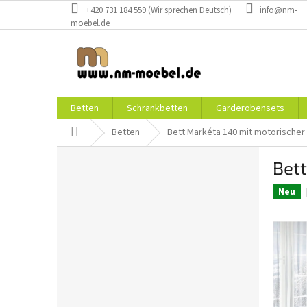
Zum
+420 731 184 559 (Wir sprechen Deutsch)
info@nm-
Inhalt
moebel.de
springen
Betten
Schrankbetten
Garderobensets
Startseite
Betten
Bett Markéta 140 mit motorische
S
Bet
e
i
Neu
t
e
n
l
e
i
s
t