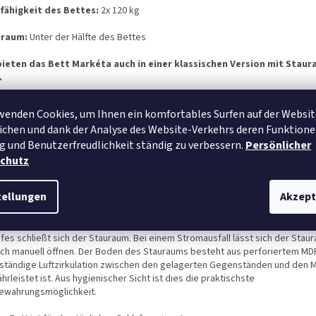
fähigkeit des Bettes:
2x 120 kg
uraum:
Unter der Hälfte des Bettes
bieten das Bett Markéta auch in einer klassischen Version mit Staur
.
Konstruktion des Bettes besteht aus massiven Teilen des Korpus aus 36 m
wenden Cookies, um Ihnen ein komfortables Surfen auf der Websit
as Kopfteil ist mit Ökoleder verziert. Alles ist durch Beschläge fest mitein
chen und dank der Analyse des Website-Verkehrs deren Funktione
unden. Die Konstruktion des Kopfteils ist aus Metall, ausgestattet mit eine
g und Benutzerfreudlichkeit ständig zu verbessern.
Persönlicher
enrost (Öffnung von den Beinen). Das Bett hat eine hohe Liegefläche und ei
ives Kopfteil.
chutz
Zugang zum Stauraum unter der Betthälfte ist kinderleicht. An beiden Seite
tellungen
Akzept
teils befinden sich Bedienknöpfe (um die Vielseitigkeit des Bettes zu gewä
bt immer ein Knopf unbenutzt), mit denen der Linearantrieb des Mechanism
artet wird, der den Stauraum geräuschlos öffnet. Durch erneutes Drücken 
fes schließt sich der Stauraum. Bei einem Stromausfall lässt sich der Stau
ach manuell öffnen. Der Boden des Stauraums besteht aus perforiertem MD
 ständige Luftzirkulation zwischen den gelagerten Gegenständen und den 
rleistet ist. Aus hygienischer Sicht ist dies die praktischste
ewahrungsmöglichkeit.