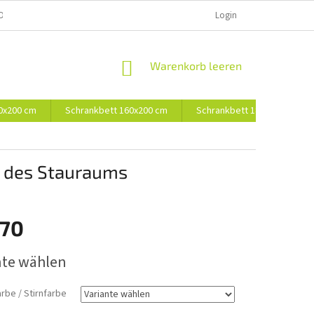
D UND BEZAHLUNG
Login
WARENKORB
Warenkorb leeren
0x200 cm
Schrankbett 160x200 cm
Schrankbett 180x200 cm
g des Stauraums
270
preis:
nte wählen
rbe / Stirnfarbe