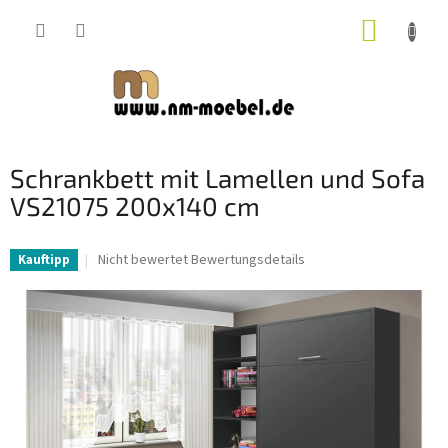
Zum
WARE
Inhalt
springen
Schrankbett mit Lamellen und Sofa
VS21075 200x140 cm
Die
Nicht bewertet
Bewertungsdetails
Kauftipp
durchschnittliche
Produktbewertung
ist
0,0
von
5
Sternen.