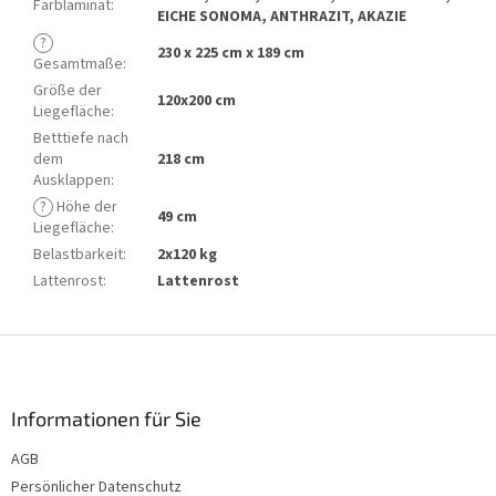
Farblaminat
:
EICHE SONOMA, ANTHRAZIT, AKAZIE
?
230 x 225 cm x 189 cm
Gesamtmaße
:
Größe der
120x200 cm
Liegefläche
:
Betttiefe nach
dem
218 cm
Ausklappen
:
?
Höhe der
49 cm
Liegefläche
:
Belastbarkeit
:
2x120 kg
Lattenrost
:
Lattenrost
F
u
ß
z
Informationen für Sie
e
AGB
i
Persönlicher Datenschutz
l