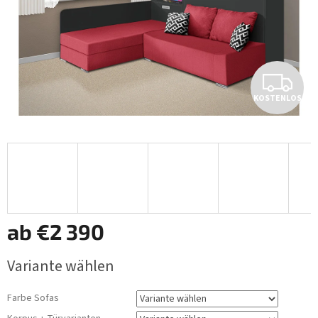
K
KOSTENLOS
O
S
T
E
N
ab
€2 390
L
Verkaufspreis:
Variante wählen
O
Farbe Sofas