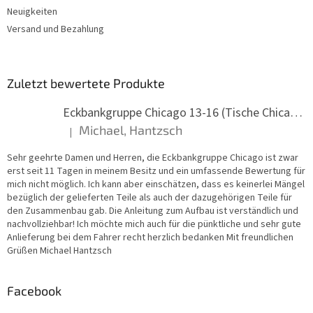
e
Neuigkeiten
Versand und Bezahlung
Zuletzt bewertete Produkte
Eckbankgruppe Chicago 13-16 (Tische Chicago)
Michael, Hantzsch
|
Die Produktbewertung beträgt 5 von 5 Sternen.
Sehr geehrte Damen und Herren, die Eckbankgruppe Chicago ist zwar
erst seit 11 Tagen in meinem Besitz und ein umfassende Bewertung für
mich nicht möglich. Ich kann aber einschätzen, dass es keinerlei Mängel
bezüglich der gelieferten Teile als auch der dazugehörigen Teile für
den Zusammenbau gab. Die Anleitung zum Aufbau ist verständlich und
nachvollziehbar! Ich möchte mich auch für die pünktliche und sehr gute
Anlieferung bei dem Fahrer recht herzlich bedanken Mit freundlichen
Grüßen Michael Hantzsch
Facebook