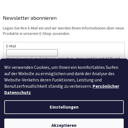
Newsletter abonnieren
Legen Sie Ihre E-Mail ein und wir werden Ihnen Informationen über neue
Produkte in unserem E-Shop zusenden.
E-Mail
Wenn Sie eine E-mail Adresse eingeben, dann sind Sie mit AGB und
Persönlicher Datenschutz einverstanden.
Wir verwenden Cookies, um Ihnen ein komfortables Surfen
auf der Website zu ermöglichen und dank der Analyse des
ANMELDEN
Website-Verkehrs deren Funktionen, Leistung und
Benutzerfreudlichkeit ständig zu verbessern.
Persönlicher
Datenschutz
Erstellt von Shoptet
Einstellungen
Copyright 2026
NM-Moebel.de
. Alle Rechte vorbehalten.
Cookie-
Akzeptieren
Einstellungen ändern