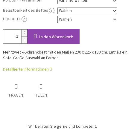
S
Korpus + Türvarianten
Belastbarkeit des Bettes
?
LED-LICHT
?
In den Warenkorb
Mehrzweck-Schrankbett mit den Maßen 230 x 225 x 189 cm. Enthält ein
Sofa. Große Auswahl an Farben.
Detaillierte Informationen
FRAGEN
TEILEN
Wir beraten Sie gerne und kompetent.