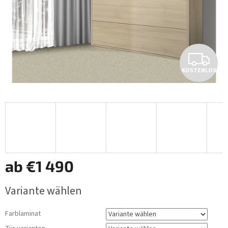
K
KOSTENLOS
O
S
T
E
N
ab
€1 490
L
Verkaufspreis:
Variante wählen
O
Farblaminat