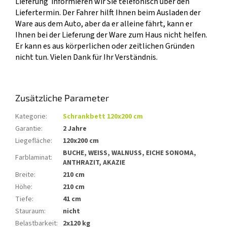
Lieferung informieren wir Sie telefonisch über den
Liefertermin. Der Fahrer hilft Ihnen beim Ausladen der
Ware aus dem Auto, aber da er alleine fährt, kann er
Ihnen bei der Lieferung der Ware zum Haus nicht helfen.
Er kann es aus körperlichen oder zeitlichen Gründen
nicht tun. Vielen Dank für Ihr Verständnis.
Zusätzliche Parameter
Kategorie
:
Schrankbett 120x200 cm
Garantie
:
2 Jahre
Liegefläche
:
120x200 cm
BUCHE, WEISS, WALNUSS, EICHE SONOMA,
Farblaminat
:
ANTHRAZIT, AKAZIE
Breite
:
210 cm
Höhe
:
210 cm
Tiefe
:
41 cm
Stauraum
:
nicht
Belastbarkeit
:
2x120 kg