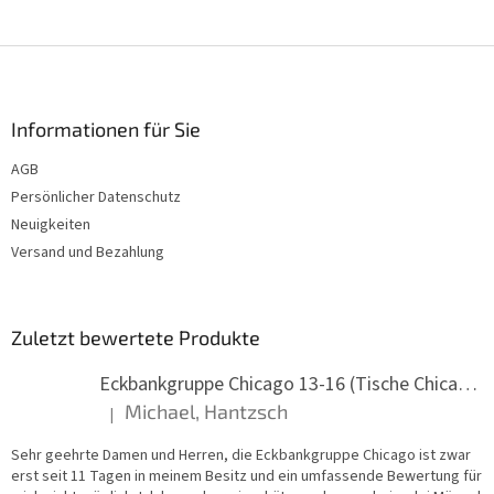
F
u
ß
z
Informationen für Sie
e
AGB
i
Persönlicher Datenschutz
l
e
Neuigkeiten
Versand und Bezahlung
Zuletzt bewertete Produkte
Eckbankgruppe Chicago 13-16 (Tische Chicago)
Michael, Hantzsch
|
Die Produktbewertung beträgt 5 von 5 Sternen.
Sehr geehrte Damen und Herren, die Eckbankgruppe Chicago ist zwar
erst seit 11 Tagen in meinem Besitz und ein umfassende Bewertung für