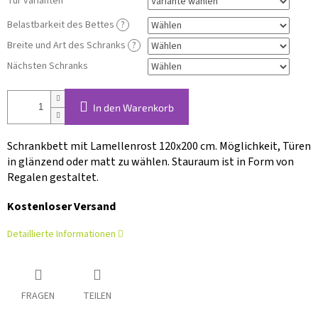
S
Tür varianten
Belastbarkeit des Bettes
?
Breite und Art des Schranks
?
Nächsten Schranks
In den Warenkorb
Schrankbett mit Lamellenrost 120x200 cm. Möglichkeit, Türen
in glänzend oder matt zu wählen. Stauraum ist in Form von
Regalen gestaltet.
Kostenloser Versand
Detaillierte Informationen
FRAGEN
TEILEN