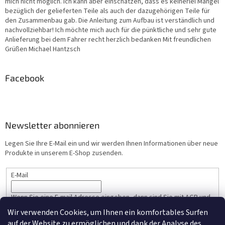
mich nicht möglich. Ich kann aber einschätzen, dass es keinerlei Mängel
bezüglich der gelieferten Teile als auch der dazugehörigen Teile für
den Zusammenbau gab. Die Anleitung zum Aufbau ist verständlich und
nachvollziehbar! Ich möchte mich auch für die pünktliche und sehr gute
Anlieferung bei dem Fahrer recht herzlich bedanken Mit freundlichen
Grüßen Michael Hantzsch
Facebook
Newsletter abonnieren
Legen Sie Ihre E-Mail ein und wir werden Ihnen Informationen über neue
Produkte in unserem E-Shop zusenden.
E-Mail
Wenn Sie eine E-mail Adresse eingeben, dann sind Sie mit AGB und
Persönlicher Datenschutz einverstanden.
Wir verwenden Cookies, um Ihnen ein komfortables Surfen
auf der Website zu ermöglichen und dank der Analyse des