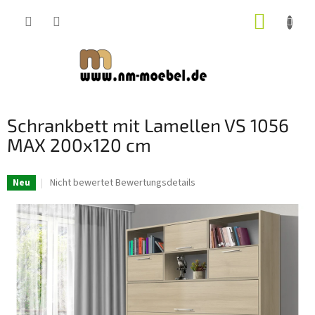
Zum
WARE
Inhalt
springen
Schrankbett mit Lamellen VS 1056
MAX 200x120 cm
Die
Nicht bewertet
Bewertungsdetails
Neu
durchschnittliche
Produktbewertung
ist
0,0
von
5
Sternen.