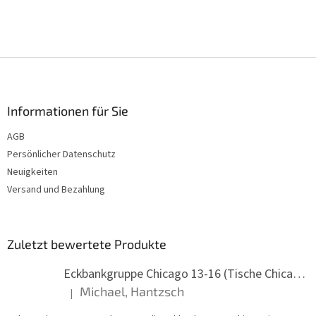
F
u
ß
z
Informationen für Sie
e
AGB
i
Persönlicher Datenschutz
l
e
Neuigkeiten
Versand und Bezahlung
Zuletzt bewertete Produkte
Eckbankgruppe Chicago 13-16 (Tische Chicago)
Michael, Hantzsch
|
Die Produktbewertung beträgt 5 von 5 Sternen.