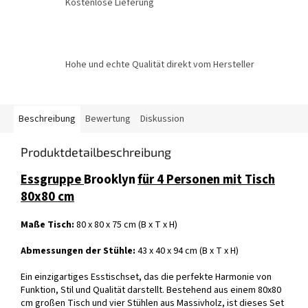
Kostenlose Lieferung
Hohe und echte Qualität direkt vom Hersteller
Beschreibung
Bewertung
Diskussion
Produktdetailbeschreibung
Essgruppe
Brooklyn
für 4 Personen mit Tisch
80x80 cm
Maße Tisch:
80 x 80 x 75 cm (B x T x H)
Abmessungen der Stühle:
43 x 40 x 94 cm (B x T x H)
Ein einzigartiges Esstischset, das die perfekte Harmonie von
Funktion, Stil und Qualität darstellt. Bestehend aus einem 80x80
cm großen Tisch und vier Stühlen aus Massivholz, ist dieses Set