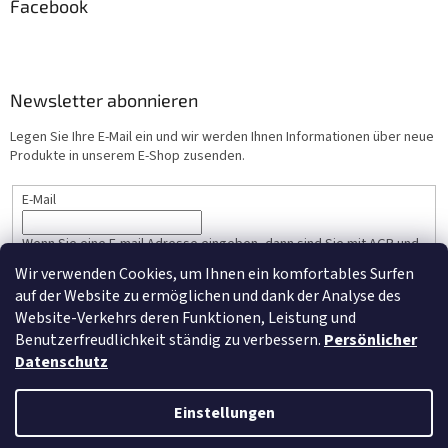
Facebook
Newsletter abonnieren
Legen Sie Ihre E-Mail ein und wir werden Ihnen Informationen über neue
Produkte in unserem E-Shop zusenden.
E-Mail
Wenn Sie eine E-mail Adresse eingeben, dann sind Sie mit AGB und
Persönlicher Datenschutz einverstanden.
Wir verwenden Cookies, um Ihnen ein komfortables Surfen
auf der Website zu ermöglichen und dank der Analyse des
ANMELDEN
Website-Verkehrs deren Funktionen, Leistung und
Benutzerfreudlichkeit ständig zu verbessern.
Persönlicher
Datenschutz
Erstellt von Shoptet
Einstellungen