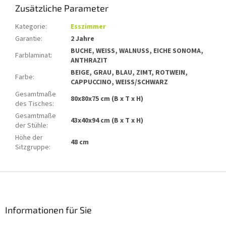
Zusätzliche Parameter
Kategorie
:
Esszimmer
Garantie
:
2 Jahre
BUCHE, WEISS, WALNUSS, EICHE SONOMA,
Farblaminat
:
ANTHRAZIT
BEIGE, GRAU, BLAU, ZIMT, ROTWEIN,
Farbe
:
CAPPUCCINO, WEISS/SCHWARZ
Gesamtmaße
80x80x75 cm (B x T x H)
des Tisches
:
Gesamtmaße
43x40x94 cm (B x T x H)
der Stühle
:
Höhe der
48 cm
Sitzgruppe
:
F
u
ß
z
Informationen für Sie
e