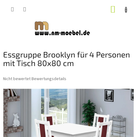
Zum
WARE
Inhalt
springen
Essgruppe Brooklyn für 4 Personen
mit Tisch 80x80 cm
Die
Nicht bewertet
Bewertungsdetails
durchschnittliche
Produktbewertung
ist
0,0
von
5
Sternen.