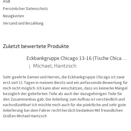
AGB
i
Persönlicher Datenschutz
l
e
Neuigkeiten
Versand und Bezahlung
Zuletzt bewertete Produkte
Eckbankgruppe Chicago 13-16 (Tische Chicago)
Michael, Hantzsch
|
Die Produktbewertung beträgt 5 von 5 Sternen.
Sehr geehrte Damen und Herren, die Eckbankgruppe Chicago ist zwar
erst seit 11 Tagen in meinem Besitz und ein umfassende Bewertung für
mich nicht möglich. Ich kann aber einschätzen, dass es keinerlei Mängel
bezüglich der gelieferten Teile als auch der dazugehörigen Teile für
den Zusammenbau gab. Die Anleitung zum Aufbau ist verständlich und
nachvollziehbar! Ich möchte mich auch für die pünktliche und sehr gute
Anlieferung bei dem Fahrer recht herzlich bedanken Mit freundlichen
Grüßen Michael Hantzsch