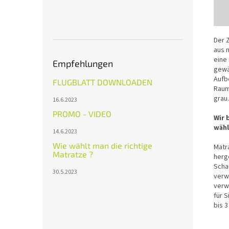
Der Z
aus 
eine
Empfehlungen
gewäh
Aufb
FLUGBLATT DOWNLOADEN
Raum
grau.
16.6.2023
PROMO - VIDEO
Wir 
wähl
14.6.2023
Wie wählt man die richtige
Matr
Matratze ?
herg
Schau
30.5.2023
verw
verw
für 
bis 3