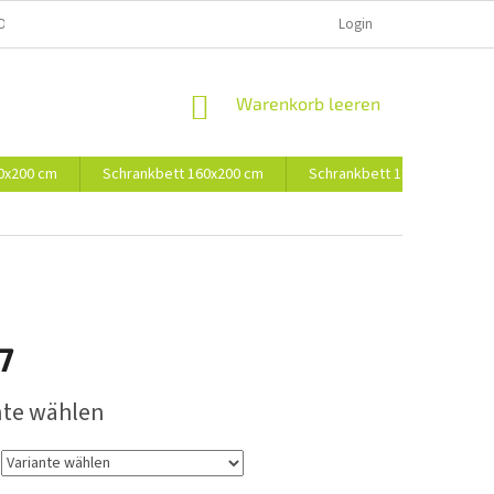
D UND BEZAHLUNG
Login
WARENKORB
Warenkorb leeren
0x200 cm
Schrankbett 160x200 cm
Schrankbett 180x200 cm
7
preis:
nte wählen