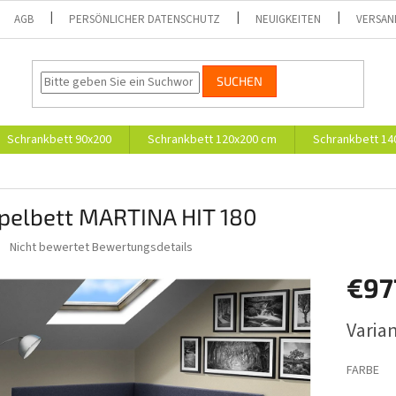
AGB
PERSÖNLICHER DATENSCHUTZ
NEUIGKEITEN
VERSAN
SUCHEN
Schrankbett 90x200
Schrankbett 120x200 cm
Schrankbett 14
pelbett MARTINA HIT 180
Die
Nicht bewertet
Bewertungsdetails
durchschnittliche
Produktbewertung
€97
ist
0,0
Verkaufs
Varia
von
5
Sternen.
FARBE