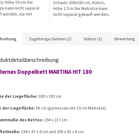
0, Höhe 19 cm Die
Schaum 200x180 cm, Kokos,
ze kann nicht separat
Höhe 17cm Die Matratze kann
t werden, nur mit
nicht separat gekauft werden,
ln
nur mit Möbeln
hreibung
Zugehörige Dateien (1)
Videos (1)
Bewertung
duktdetailbeschreibung
ernes Doppelbett MARTINA HIT 180
e der Liegefläche:
200 x 180 cm
 der Liegefläche:
58 cm (gemessen mit 19 cm Matratze)
amtmaße des Bettes:
194 x 217 cm
fteilmaße:
194 x 97 x 6 cm und 205 x 91 x 6 cm