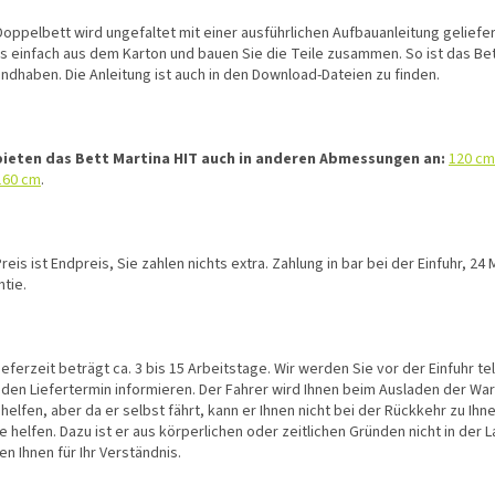
Doppelbett wird ungefaltet mit einer ausführlichen Aufbauanleitung geliefe
es einfach aus dem Karton und bauen Sie die Teile zusammen. So ist das Bet
andhaben. Die Anleitung ist auch in den Download-Dateien zu finden.
bieten das Bett Martina HIT auch in anderen Abmessungen an:
120 cm
160 cm
.
reis ist Endpreis, Sie zahlen nichts extra. Zahlung in bar bei der Einfuhr, 24
tie.
ieferzeit beträgt ca. 3 bis 15 Arbeitstage. Wir werden Sie vor der Einfuhr te
 den Liefertermin informieren. Der Fahrer wird Ihnen beim Ausladen der Wa
helfen, aber da er selbst fährt, kann er Ihnen nicht bei der Rückkehr zu Ihn
 helfen. Dazu ist er aus körperlichen oder zeitlichen Gründen nicht in der L
n Ihnen für Ihr Verständnis.