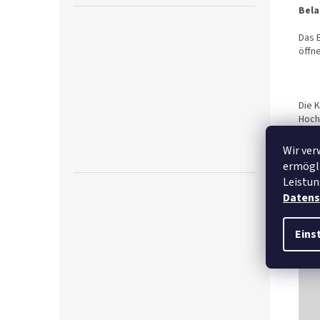
Bela
Das B
öffn
Die 
Hoch
verbu
eine
Wir ver
könn
ermögli
Leistun
Datens
Eins