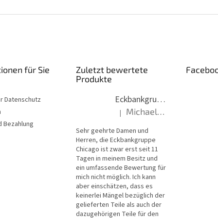
ionen für Sie
Zuletzt bewertete
Facebo
Produkte
Eckbankgruppe Chicago 13-16 (Tische Chicago)
er Datenschutz
Michael, Hantzsch
n
|
Die Produktbewertung beträgt 5 vo
d Bezahlung
Sehr geehrte Damen und
Herren, die Eckbankgruppe
Chicago ist zwar erst seit 11
Tagen in meinem Besitz und
ein umfassende Bewertung für
mich nicht möglich. Ich kann
aber einschätzen, dass es
keinerlei Mängel bezüglich der
gelieferten Teile als auch der
dazugehörigen Teile für den