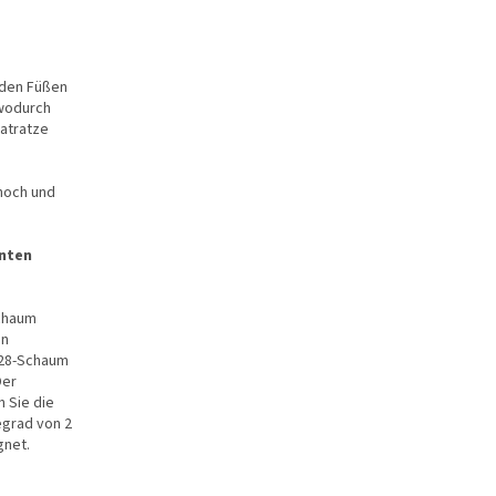
n den Füßen
 wodurch
atratze
 hoch und
anten
Schaum
on
R 28-Schaum
Der
 Sie die
egrad von 2
gnet.