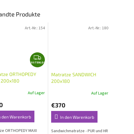
N
andte Produkte
L
Art.-Nr.:
154
Art.-Nr.:
180
O
K
S
KOSTENLOS
O
S
atze ORTHOPEDY
Matratze SANDWICH
T
 200x180
200x180
E
N
Auf Lager
Auf Lager
L
0
€370
O
S
n den Warenkorb
In den Warenkorb
tze ORTHOPEDY MAXI
Sandwichmatratze - PUR und HR