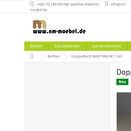
Zum
+420 731 184 559 (Wir sprechen Deutsch)
info@nm-
Inhalt
moebel.de
springen
Betten
Schrankbetten
Garderobensets
Startseite
Betten
Doppelbett MARTINA HIT 180
S
Dop
e
i
Neu
t
e
n
l
e
i
s
t