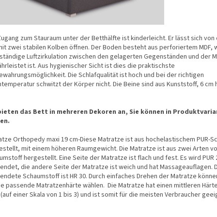
ugang zum Stauraum unter der Betthälfte ist kinderleicht. Er lässt sich vo
mit zwei stabilen Kolben öffnen. Der Boden besteht aus perforiertem MDF,
 ständige Luftzirkulation zwischen den gelagerten Gegenständen und der M
rleistet ist. Aus hygienischer Sicht ist dies die praktischste
ewahrungsmöglichkeit. Die Schlafqualität ist hoch und bei der richtigen
temperatur schwitzt der Körper nicht. Die Beine sind aus Kunststoff, 6 cm
bieten das Bett in mehreren Dekoren an, Sie können in Produktvari
en.
atze Orthopedy maxi 19 cm-Diese Matratze ist aus hochelastischem PUR-
estellt, mit einem höheren Raumgewicht. Die Matratze ist aus zwei Arten v
mstoff hergestellt. Eine Seite der Matratze ist flach und fest. Es wird PU
endet, die andere Seite der Matratze ist weich und hat Massageauflagen. 
endete Schaumstoff ist HR 30. Durch einfaches Drehen der Matratze können
Sie passende Matratzenhärte wählen. Die Matratze hat einen mittleren Härt
 (auf einer Skala von 1 bis 3) und ist somit für die meisten Verbraucher geei