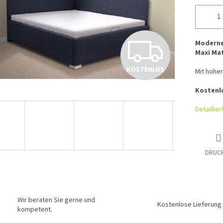
K
Modernes
Maxi Ma
KOSTENLOS
Mit hoher
O
Kostenl
S
Detaillie
T
DRUC
E
Wir beraten Sie gerne und
Kostenlose Lieferung
kompetent.