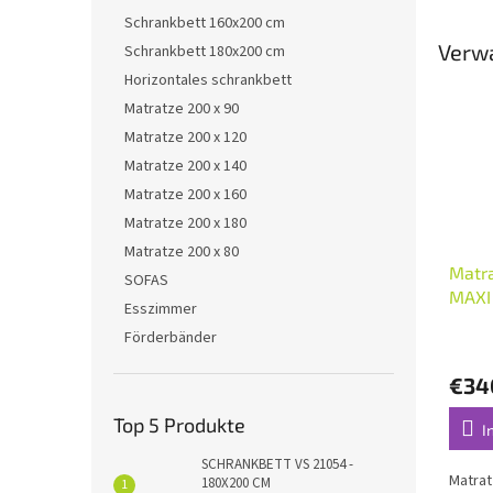
Schrankbett 160x200 cm
Verw
Schrankbett 180x200 cm
Horizontales schrankbett
Matratze 200 x 90
Matratze 200 x 120
Matratze 200 x 140
Matratze 200 x 160
Matratze 200 x 180
Matratze 200 x 80
Matr
SOFAS
MAXI
Esszimmer
Förderbänder
€34
Top 5 Produkte
I
SCHRANKBETT VS 21054 -
Matra
180X200 CM