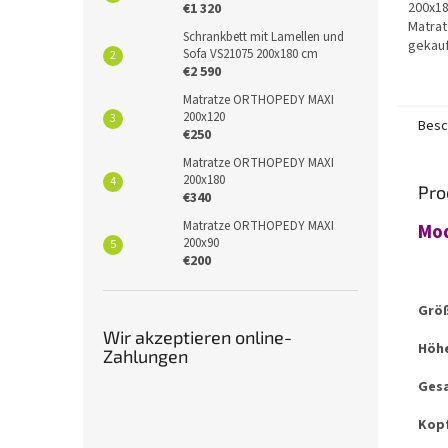
200x18
€1 320
Matrat
Schrankbett mit Lamellen und
gekauf
Sofa VS21075 200x180 cm
Möbe
€2 590
Matratze ORTHOPEDY MAXI
200x120
Besc
€250
Matratze ORTHOPEDY MAXI
200x180
Pro
€340
Matratze ORTHOPEDY MAXI
Mod
200x90
€200
Größ
Wir akzeptieren online-
Höhe
Zahlungen
Ges
Kop