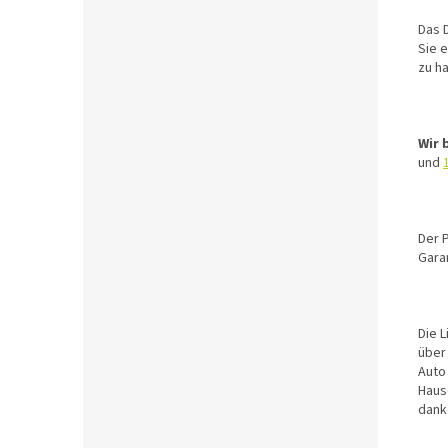
Das 
Sie 
zu h
Wir 
und
Der P
Garan
Die L
über
Auto 
Hause
danke