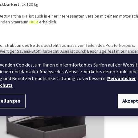
stbarkeit:
2x 120 kg
ett Martina HIT ist auch in einer interessanten Version mit einem motorisch
enden Stauraum
HIER
erhältlich.
Konstruktion des Bettes besteht aus massiven Teilen des Polsterkörpers.
wertiger Savana-Stoff, farbecht. Alles ist durch Beschläge fest miteinande
nden. Das Kopfteil ist aus Metall, ausgestattet mit einem Lattenrost. Das B
 hohe Liegefläche und hohe, massive Kopfteile, Universalausführung - die K
wenden Cookies, um Ihnen ein komfortables Surfen auf der Websit
en auf beiden Seiten, rechts und links, angebracht werden.
chen und dank der Analyse des Website-Verkehrs deren Funktione
g und Benutzerfreudlichkeit ständig zu verbessern.
Persönlicher
chutz
tellungen
Akzept