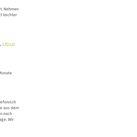
rt. Nehmen
t leichter
,
140 cm
 Monate
lefonisch
re aus dem
en nach
age. Wir